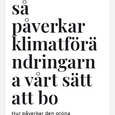
så
påverkar
klimatförä
ndringarn
a vårt sätt
att bo
Hur påverkar den gröna