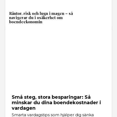
Räntor, risk och lugn i magen – så
navigerar du i osäkerhet om
boendeekonomin
Små steg, stora besparingar: Så
minskar du dina boendekostnader i
vardagen
Smarta vardagstips som hjälper dig sänka