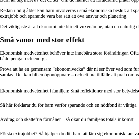
Redan i tidig ålder kan barn involveras i små ekonomiska beslut: att spara
extrajobb och sparande vara bra sätt att öva ansvar och planering.
Det viktigaste är att ekonomi inte blir ett vuxenämne, utan en naturlig d
Små vanor med stor effekt
Ekonomisk medvetenhet behöver inte innebära stora förändringar. Ofta 
både pengar och energi.
Prova att ha en gemensam “ekonomivecka” där ni ser över vad som funge
samlas. Det kan bli en ögonöppnare – och ett bra tillfälle att prata om v
Ekonomisk medvetenhet i familjen: Små reflektioner med stor betydels
Så här förklarar du för barn varför sparande och en nödfond är viktiga
Avdrag och skattefria förmåner – så ökar du familjens totala inkomst
Första extrajobbet? Så hjälper du ditt barn att lära sig ekonomiskt ansva