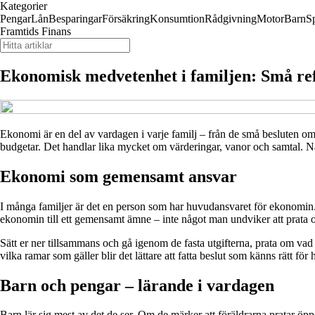
Kategorier
Pengar
Lån
Besparingar
Försäkring
Konsumtion
Rådgivning
Motor
Barn
S
Framtids Finans
Ekonomisk medvetenhet i familjen: Små ref
Ekonomi är en del av vardagen i varje familj – från de små besluten o
budgetar. Det handlar lika mycket om värderingar, vanor och samtal. När
Ekonomi som gemensamt ansvar
I många familjer är det en person som har huvudansvaret för ekonomin. D
ekonomin till ett gemensamt ämne – inte något man undviker att prata 
Sätt er ner tillsammans och gå igenom de fasta utgifterna, prata om va
vilka ramar som gäller blir det lättare att fatta beslut som känns rätt för 
Barn och pengar – lärande i vardagen
Barn lär sig mest av det de ser. Om de märker att föräldrarna pratar öppe