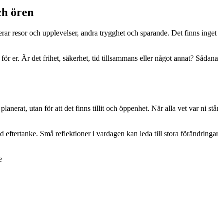
ch ören
rar resor och upplevelser, andra trygghet och sparande. Det finns inget r
ör er. Är det frihet, säkerhet, tid tillsammans eller något annat? Sådan
planerat, utan för att det finns tillit och öppenhet. När alla vet var ni s
eftertanke. Små reflektioner i vardagen kan leda till stora förändringa
e