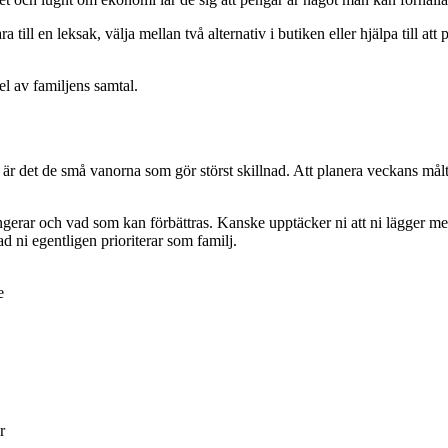
 till en leksak, välja mellan två alternativ i butiken eller hjälpa till a
el av familjens samtal.
är det de små vanorna som gör störst skillnad. Att planera veckans mål
rar och vad som kan förbättras. Kanske upptäcker ni att ni lägger mer 
ad ni egentligen prioriterar som familj.
e
r