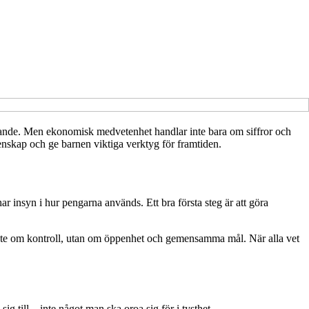
arande. Men ekonomisk medvetenhet handlar inte bara om siffror och
enskap och ge barnen viktiga verktyg för framtiden.
 insyn i hur pengarna används. Ett bra första steg är att göra
r inte om kontroll, utan om öppenhet och gemensamma mål. När alla vet
g till – inte något man ska oroa sig för i tysthet.