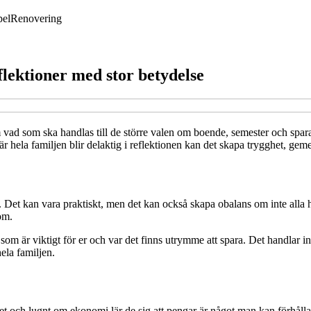
pel
Renovering
lektioner med stor betydelse
m vad som ska handlas till de större valen om boende, semester och sp
 hela familjen blir delaktig i reflektionen kan det skapa trygghet, gem
et kan vara praktiskt, men det kan också skapa obalans om inte alla har
om.
d som är viktigt för er och var det finns utrymme att spara. Det handla
hela familjen.
t och lugnt om ekonomi lär de sig att pengar är något man kan förhålla si